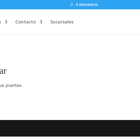
0 elementos
n
Contacto
Sucursales
ar
us puertas.