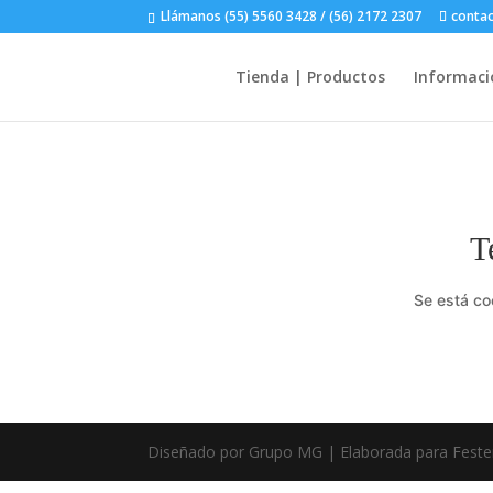
Llámanos (55) 5560 3428 / (56) 2172 2307
conta
Tienda | Productos
Informaci
T
Se está co
Diseñado por Grupo MG | Elaborada para Feste