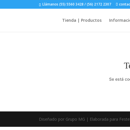
Llámanos (55) 5560 3428 / (56) 2172 2307
conta
Tienda | Productos
Informaci
T
Se está co
Diseñado por Grupo MG | Elaborada para Feste