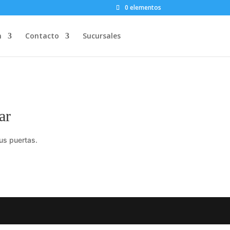
0 elementos
n
Contacto
Sucursales
ar
us puertas.