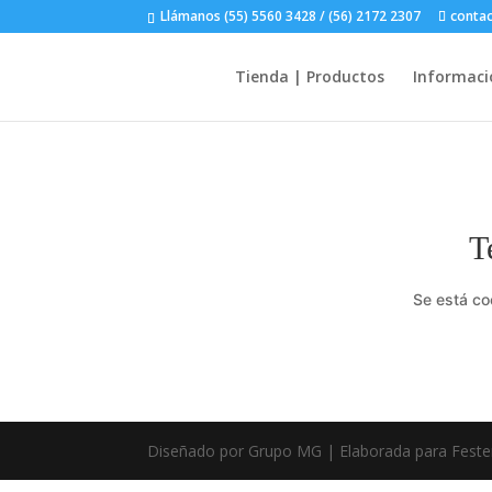
Llámanos (55) 5560 3428 / (56) 2172 2307
conta
Tienda | Productos
Informaci
T
Se está co
Diseñado por Grupo MG | Elaborada para Feste