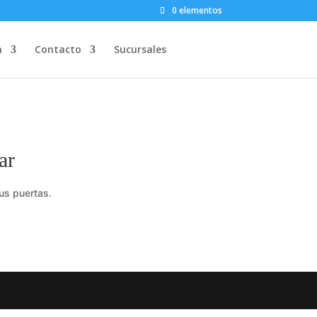
0 elementos
n
Contacto
Sucursales
ar
us puertas.