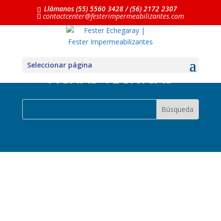
Llámanos (55) 5560 3428 / (56) 2172 2307
contactcenter@festerimpermeabilizantes.com
Seleccionar página
FICHAS TÉCNICAS